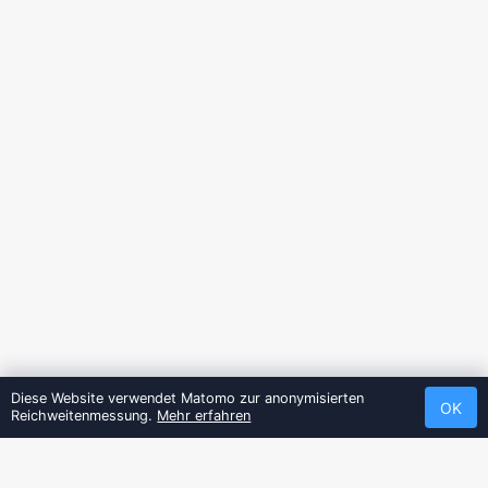
Diese Website verwendet Matomo zur anonymisierten
OK
Reichweitenmessung.
Mehr erfahren
PLATFORM PARTNER
SUPPORTER
SPONSORS