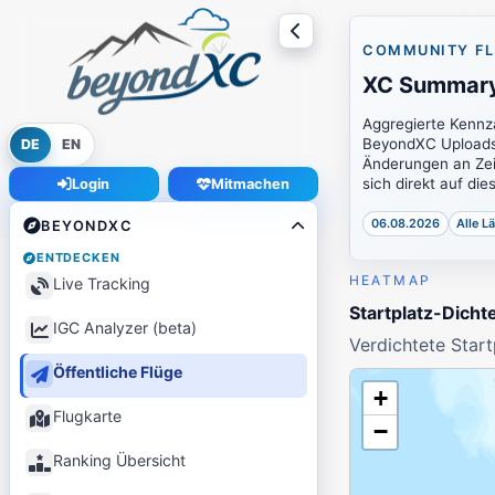
COMMUNITY FL
XC Summary
Aggregierte Kennza
BeyondXC Uploads
DE
EN
Änderungen an Zei
sich direkt auf di
Login
Mitmachen
06.08.2026
Alle L
BEYONDXC
ENTDECKEN
HEATMAP
Live Tracking
Startplatz-Dicht
IGC Analyzer (beta)
Verdichtete Start
Öffentliche Flüge
+
Flugkarte
−
Ranking Übersicht