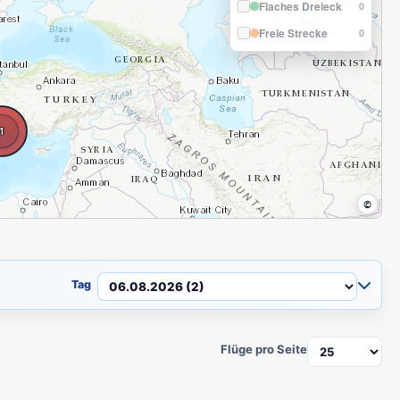
Flaches Dreieck
0
Freie Strecke
0
1
©
Tag
Flüge pro Seite