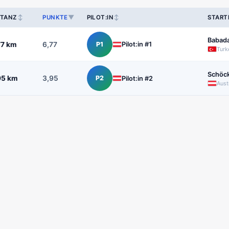
↕
▼
↕
STANZ
PUNKTE
PILOT:IN
START
Babad
77 km
6,77
P1
Pilot:in #1
Turk
Schöc
95 km
3,95
P2
Pilot:in #2
Aust