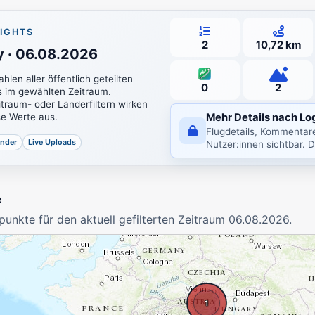
Flüge gesamt
Distanz gesammelt
Fl
IGHTS
2
10,72 km
 · 06.08.2026
H&F
STARTPLÄTZE
hlen aller öffentlich geteilten
0
2
 im gewählten Zeitraum.
traum- oder Länderfiltern wirken
Mehr Details nach Lo
ese Werte aus.
Flugdetails, Kommentare 
änder
Live Uploads
Nutzer:innen sichtbar. D
e
punkte für den aktuell gefilterten Zeitraum 06.08.2026.
1