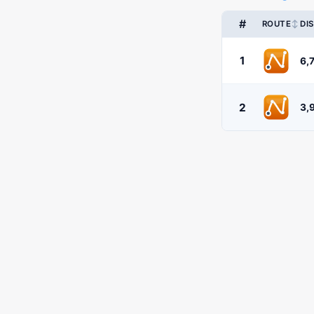
#
↕
ROUTE
DI
1
6,
2
3,