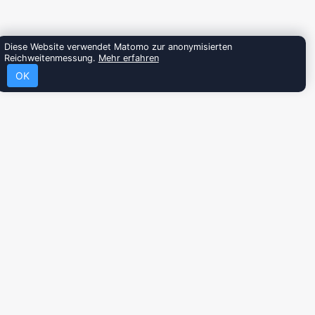
Diese Website verwendet Matomo zur anonymisierten
Reichweitenmessung.
Mehr erfahren
OK
kus Schüssler
Farbschema: Hell
oud Community-Plattform mit einer Spende, um Betrieb
rn.
Spenden