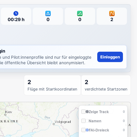
ugzeit
FAI
FLAT
FREE
00:29 h
0
0
2
gin
Einloggen
und Pilot:innenprofile sind nur für eingeloggte
ie öffentliche Übersicht bleibt anonymisiert.
2
2
Flüge mit Startkoordinaten
verdichtete Startzonen
Zeige Track
0
Namen
0
FAI-Dreieck
0