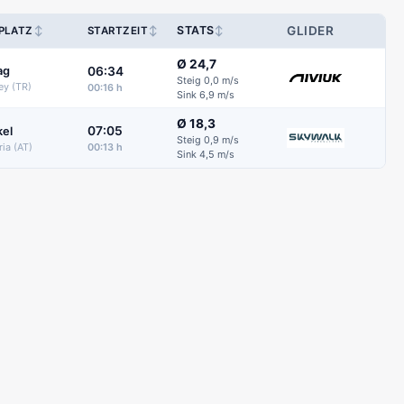
↕
↕
STATS
↕
GLIDER
PLATZ
STARTZEIT
Ø 24,7
06:34
ag
Steig 0,0 m/s
ey (TR)
00:16 h
Sink 6,9 m/s
Ø 18,3
07:05
kel
Steig 0,9 m/s
ria (AT)
00:13 h
Sink 4,5 m/s